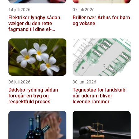
14 juli 2026
07 juli 2026
Elektriker lyngby sådan
Briller nær Århus for børn
vælger du den rette
og voksne
fagmand til dine el-
opgaver
06 juli 2026
30 juni 2026
Dødsbo rydning sådan
Tegnestue for landskab:
foregår en tryg og
når uderum bliver
respektfuld proces
levende rammer