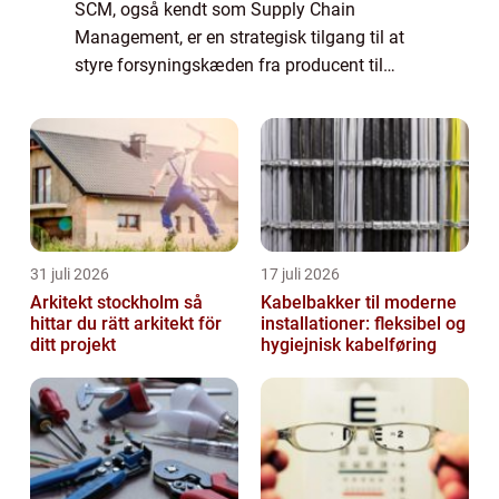
SCM, også kendt som Supply Chain
Management, er en strategisk tilgang til at
styre forsyningskæden fra producent til
forbruger. Det er en proces, der involverer
koordinering af alle aktiviteter, der er
nødvendig...
31 juli 2026
17 juli 2026
Arkitekt stockholm så
Kabelbakker til moderne
hittar du rätt arkitekt för
installationer: fleksibel og
ditt projekt
hygiejnisk kabelføring