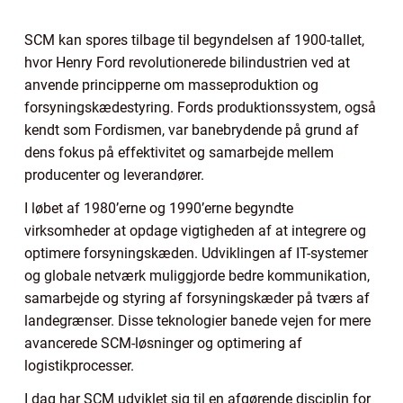
SCM kan spores tilbage til begyndelsen af 1900-tallet,
hvor Henry Ford revolutionerede bilindustrien ved at
anvende principperne om masseproduktion og
forsyningskædestyring. Fords produktionssystem, også
kendt som Fordismen, var banebrydende på grund af
dens fokus på effektivitet og samarbejde mellem
producenter og leverandører.
I løbet af 1980’erne og 1990’erne begyndte
virksomheder at opdage vigtigheden af at integrere og
optimere forsyningskæden. Udviklingen af IT-systemer
og globale netværk muliggjorde bedre kommunikation,
samarbejde og styring af forsyningskæder på tværs af
landegrænser. Disse teknologier banede vejen for mere
avancerede SCM-løsninger og optimering af
logistikprocesser.
I dag har SCM udviklet sig til en afgørende disciplin for