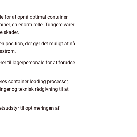
de for at opnå optimal container
iner, en enorm rolle. Tungere varer
e skader.
i en position, der gør det muligt at nå
dsstrøm.
er til lagerpersonale for at forudse
es container loading-processer,
nger og teknisk rådgivning til at
etsudstyr til optimeringen af