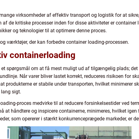
ge virksomheder af effektiv transport og logistik for at sikre, 
n af de kritiske processer inden for disse aktiviteter er container 
ikker og teknologier til at optimere denne proces.
 og værktøjer, der kan forbedre container loading-processen.
tiv containerloading
 et spørgsmål om at få mest muligt ud af tilgængelig plads; det 
dlinje. Når varer bliver lastet korrekt, reduceres risikoen for s
 at produkterne er stabile under transporten, hvilket minimerer 
lang sigt.
ading-proces medvirke til at reducere forsinkelsestider ved termi
 på at håndtere og inspicere containerne, minimeres, hvilket igen f
eder, som opererer i stærkt konkurrenceprægede markeder, er de