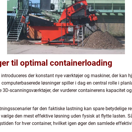
er til optimal containerloading
g, introduceres der konstant nye værktøjer og maskiner, der kan 
computerbaserede løsninger spiller i dag en central rolle i plan
e 3D-scanningsværktøjer, der vurderer containerens kapacitet og 
tningsscenarier før den faktiske lastning kan spare betydelige re
 vælge den mest effektive løsning uden fysisk at flytte lasten. 
tiden for hver container, hvilket igen øger den samlede effekti