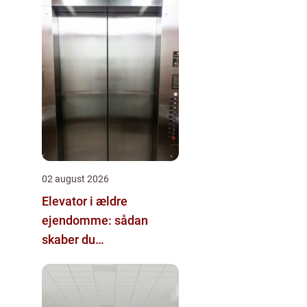
02 august 2026
Elevator i ældre
ejendomme: sådan
skaber du
tilgængelighed uden at
ødelægge arkitekturen