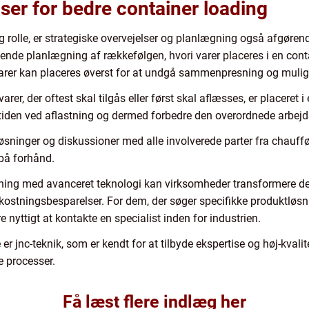
lser for bedre container loading
g rolle, er strategiske overvejelser og planlægning også afgøren
ende planlægning af rækkefølgen, hvori varer placeres i en conta
varer kan placeres øverst for at undgå sammenpresning og mulig
 varer, der oftest skal tilgås eller først skal aflæsses, er placeret 
tiden ved aflastning og dermed forbedre den overordnede arbej
øsninger og diskussioner med alle involverede parter fra chauffør
 på forhånd.
ning med avanceret teknologi kan virksomheder transformere der
omkostningsbesparelser. For dem, der søger specifikke produktløsni
 nyttigt at kontakte en specialist inden for industrien.
er jnc-teknik, som er kendt for at tilbyde ekspertise og høj-kvalit
e processer.
Få læst flere indlæg her