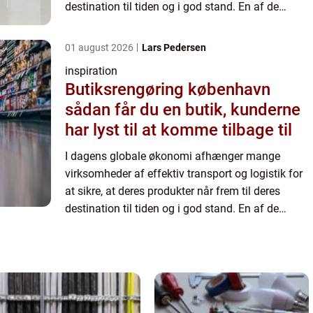
destination til tiden og i god stand. En af de
kritiske processer inden for disse aktivitete...
01 august 2026
Lars Pedersen
inspiration
Butiksrengøring københavn
sådan får du en butik, kunderne
har lyst til at komme tilbage til
I dagens globale økonomi afhænger mange
virksomheder af effektiv transport og logistik for
at sikre, at deres produkter når frem til deres
destination til tiden og i god stand. En af de
kritiske processer inden for disse aktivitete...