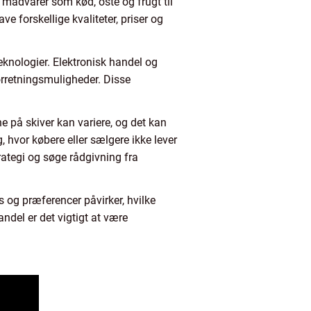
 madvarer som kød, oste og frugt til
e forskellige kvaliteter, priser og
knologier. Elektronisk handel og
forretningsmuligheder. Disse
e på skiver kan variere, og det kan
g, hvor købere eller sælgere ikke lever
trategi og søge rådgivning fra
 og præferencer påvirker, hvilke
andel er det vigtigt at være