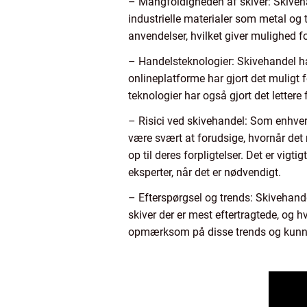
– Mangfoldigheden af skiver: Skivehan
industrielle materialer som metal og t
anvendelser, hvilket giver mulighed f
– Handelsteknologier: Skivehandel h
onlineplatforme har gjort det muligt 
teknologier har også gjort det lettere 
– Risici ved skivehandel: Som enhver 
være svært at forudsige, hvornår det r
op til deres forpligtelser. Det er vig
eksperter, når det er nødvendigt.
– Efterspørgsel og trends: Skivehande
skiver der er mest eftertragtede, og h
opmærksom på disse trends og kunne 