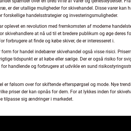
del spænder over en bred vifte af varer og tjenesteydelser. Fra
ræ, er der utallige muligheder for skivehandel. Disse varer kan hav
or forskellige handelsstrategier og investeringsmuligheder.
ar oplevet en revolution med fremkomsten af moderne handelste
for skivehandlere at nå ud til et bredere publikum og øge deres 
for forbrugere at finde og købe skiver, de er interesseret i.
form for handel indebærer skivehandel også visse risici. Prisern
igtige tidspunkt er at købe eller sælge. Der er også risiko for svi
tigt for handlende og forbrugere at udvikle en sund risikostyringss
l er følsom over for skiftende efterspørgsel og mode. Nye trends
vilke priser der kan opnås for dem. For at lykkes inden for skiveh
tilpasse sig ændringer i markedet.