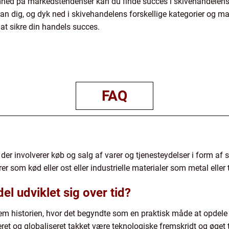
hed på markedstendenser kan du finde succes i skivehandelens v
n dig, og dyk ned i skivehandelens forskellige kategorier og ma
 at sikre din handels succes.
FAQ
er involverer køb og salg af varer og tjenesteydelser i form af ski
 som kød eller ost eller industrielle materialer som metal eller 
l udviklet sig over tid?
em historien, hvor det begyndte som en praktisk måde at opdele 
ret og globaliseret takket være teknologiske fremskridt og øget 