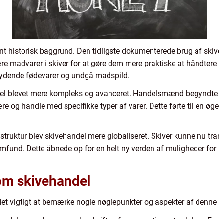
ant historisk baggrund. Den tidligste dokumenterede brug af ski
kære madvarer i skiver for at gøre dem mere praktiske at håndter
kydende fødevarer og undgå madspild.
ndel blevet mere kompleks og avanceret. Handelsmænd begyndte 
re og handle med specifikke typer af varer. Dette førte til en øge
struktur blev skivehandel mere globaliseret. Skiver kunne nu tr
amfund. Dette åbnede op for en helt ny verden af muligheder for
 om skivehandel
r det vigtigt at bemærke nogle nøglepunkter og aspekter af denne