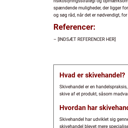
risikostyringsstrategi og opmærksom
spændende muligheder, der ligger fora
og søg råd, når det er nødvendigt, for
Referencer:
– [INDSÆT REFERENCER HER]
Hvad er skivehandel?
Skivehandel er en handelspraksis, d
skive af et produkt, såsom madvarer
Hvordan har skivehande
Skivehandel har udviklet sig genn
skivehandel blevet mere specialise