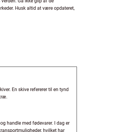
erden. Gå ikke glip af de
rkeder. Husk altid at være opdateret,
ver. En skive refererer til en tynd
træ.
og handle med fødevarer. I dag er
transportmuligheder, hvilket har