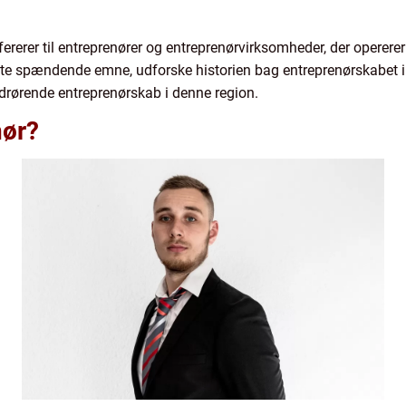
efererer til entreprenører og entreprenørvirksomheder, der opererer
tte spændende emne, udforske historien bag entreprenørskabet 
edrørende entreprenørskab i denne region.
nør?