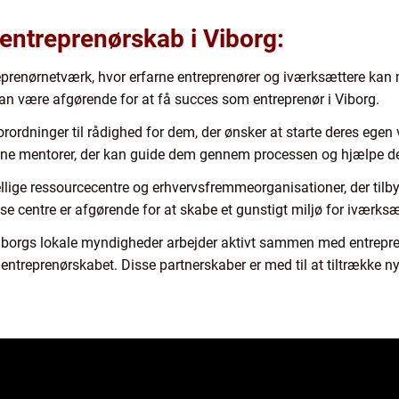
 entreprenørskab i Viborg:
reprenørnetværk, hvor erfarne entreprenører og iværksættere kan 
n være afgørende for at få succes som entreprenør i Viborg.
orordninger til rådighed for dem, der ønsker at starte deres egen
rne mentorer, der kan guide dem gennem processen og hjælpe d
llige ressourcecentre og erhvervsfremmeorganisationer, der tilbyd
isse centre er afgørende for at skabe et gunstigt miljø for iværk
 Viborgs lokale myndigheder arbejder aktivt sammen med entrepr
ntreprenørskabet. Disse partnerskaber er med til at tiltrække n