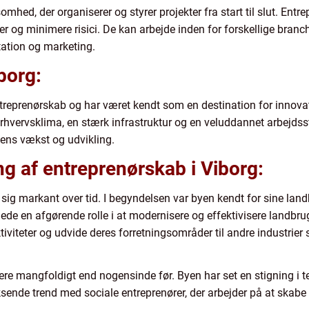
mhed, der organiserer og styrer projekter fra start til slut. Entrep
r og minimere risici. De kan arbejde inden for forskellige branch
ltation og marketing.
borg:
entreprenørskab og har været kendt som en destination for innov
hvervsklima, en stærk infrastruktur og en veluddannet arbejdsstyr
 dens vækst og udvikling.
g af entreprenørskab i Viborg:
t sig markant over tid. I begyndelsen var byen kendt for sine la
lede en afgørende rolle i at modernisere og effektivisere landb
ktiviteter og udvide deres forretningsområder til andre industrie
mere mangfoldigt end nogensinde før. Byen har set en stigning i 
oksende trend med sociale entreprenører, der arbejder på at skabe