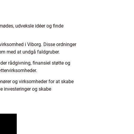
mødes, udveksle idéer og finde
 virksomhed i Viborg. Disse ordninger
em med at undgå faldgruber.
er rådgivning, finansiel støtte og
sættervirksomheder.
enører og virksomheder for at skabe
ye investeringer og skabe