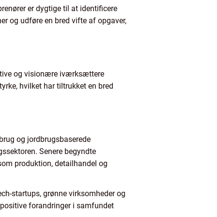
renører er dygtige til at identificere
er og udføre en bred vifte af opgaver,
ative og visionære iværksættere
ke, hvilket har tiltrukket en bred
ndbrug og jordbrugsbaserede
rugssektoren. Senere begyndte
r som produktion, detailhandel og
tech-startups, grønne virksomheder og
 positive forandringer i samfundet