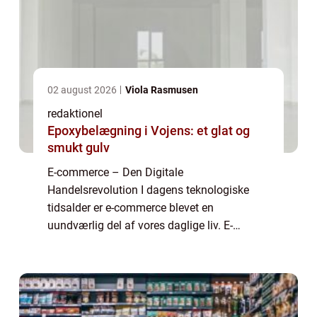
02 august 2026
Viola Rasmusen
redaktionel
Epoxybelægning i Vojens: et glat og
smukt gulv
E-commerce – Den Digitale
Handelsrevolution I dagens teknologiske
tidsalder er e-commerce blevet en
uundværlig del af vores daglige liv. E-
commerce, eller elektronisk handel, refererer
til køb og salg af varer og tjenesteydelser
over internette...