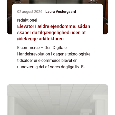
02 august 2026
Laura Vestergaard
redaktionel
Elevator i ældre ejendomme: sådan
skaber du tilgængelighed uden at
ødelægge arkitekturen
E-commerce – Den Digitale
Handelsrevolution I dagens teknologiske
tidsalder er e-commerce blevet en
uundværlig del af vores daglige liv. E-
commerce, eller elektronisk handel, refererer
til køb og salg af varer og tjenesteydelser
over internette...