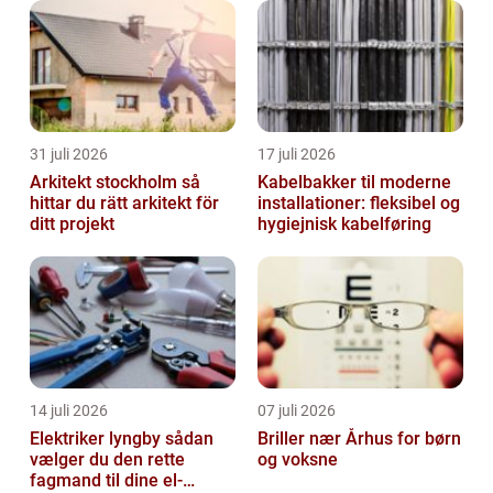
til køb og salg af varer og tjenesteydelser
over internette...
31 juli 2026
17 juli 2026
Arkitekt stockholm så
Kabelbakker til moderne
hittar du rätt arkitekt för
installationer: fleksibel og
ditt projekt
hygiejnisk kabelføring
14 juli 2026
07 juli 2026
Elektriker lyngby sådan
Briller nær Århus for børn
vælger du den rette
og voksne
fagmand til dine el-