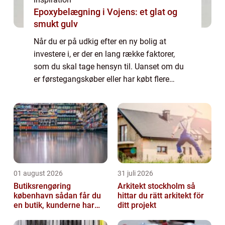
Epoxybelægning i Vojens: et glat og
smukt gulv
Når du er på udkig efter en ny bolig at
investere i, er der en lang række faktorer,
som du skal tage hensyn til. Uanset om du
er førstegangskøber eller har købt flere
boliger før, er det helt normalt ogs&...
01 august 2026
31 juli 2026
Butiksrengøring
Arkitekt stockholm så
københavn sådan får du
hittar du rätt arkitekt för
en butik, kunderne har
ditt projekt
lyst til at komme tilbage
til